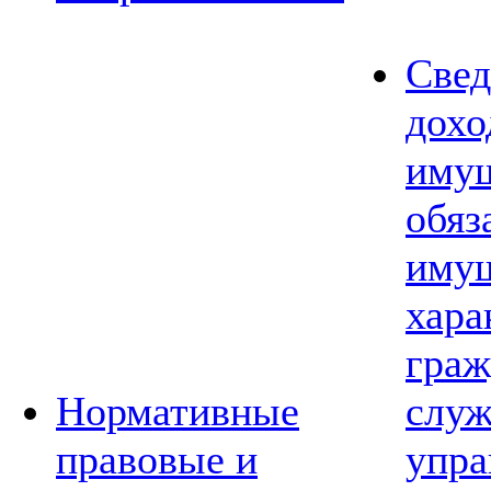
Свед
дохо
имущ
обяз
имущ
хара
граж
Нормативные
слу
правовые и
упра