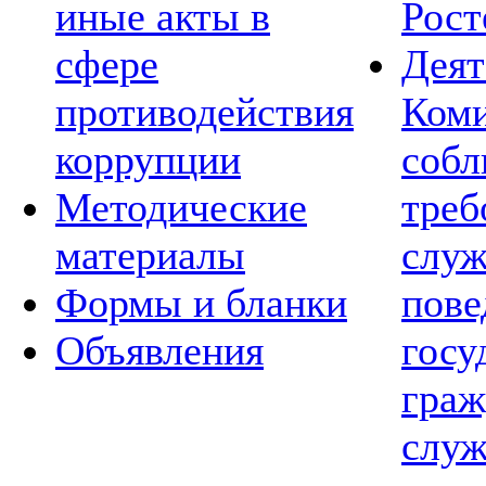
иные акты в
Рост
сфере
Деят
противодействия
Коми
коррупции
соб
Методические
треб
материалы
слу
Формы и бланки
пов
Объявления
госу
граж
служ