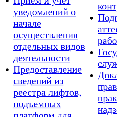
Приём и учёт
конт
уведомлений о
Подг
начале
атте
осуществления
рабо
отдельных видов
Госу
деятельности
слу
Предоставление
Док
сведений из
пра
реестра лифтов,
прак
подъемных
над
платформ для