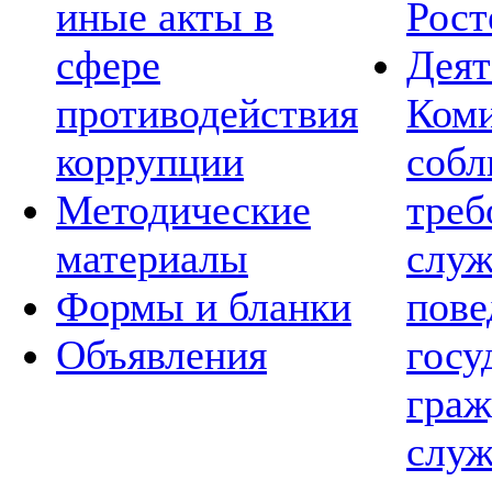
иные акты в
Рост
сфере
Деят
противодействия
Коми
коррупции
соб
Методические
треб
материалы
слу
Формы и бланки
пов
Объявления
госу
граж
служ