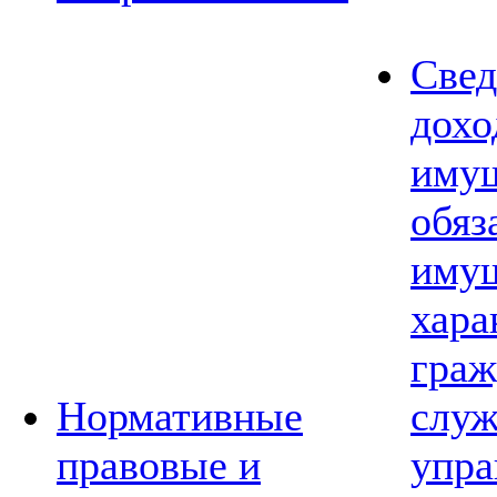
Свед
дохо
имущ
обяз
имущ
хара
граж
Нормативные
слу
правовые и
упра