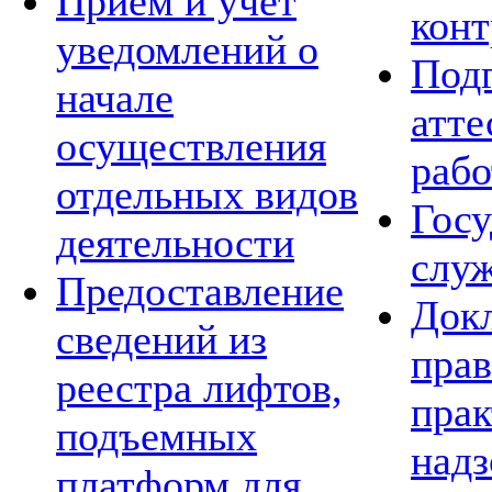
Приём и учёт
конт
уведомлений о
Подг
начале
атте
осуществления
рабо
отдельных видов
Госу
деятельности
слу
Предоставление
Док
сведений из
пра
реестра лифтов,
прак
подъемных
над
платформ для