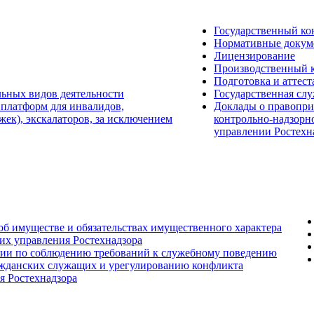
Государственный ко
Нормативные докум
Лицензирование
Производственный 
Подготовка и аттест
льных видов деятельности
Государственная сл
 платформ для инвалидов,
Доклады о правопри
ек), экскалаторов, за исключением
контрольно-надзорн
управлении Ростехн
 об имуществе и обязательствах имущественного характера
их управления Ростехнадзора
сии по соблюдению требований к служебному поведению
ажданских служащих и урегулированию конфликта
я Ростехнадзора