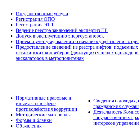
Государственные услуги
Регистрация ОПО
Регистрация ЭТЛ
Ведение реестра заключений экспертиз ПБ
Допуск в эксплуатацию энергоустановок
Приём и учёт уведомлений о начале осуществления отде
Предоставление сведений из реестра лифтов, подъемных
пссажирских конвейеров (движущихся пешеходных дорож
экскалаторов в метрополитенах
Нормативные правовые и
Сведения о доходах,
иные акты в сфере
гражданских служащ
противодействия коррупции
Деятельность Комис
Методические материалы
государственных гр
Формы и бланки
интересов управлени
Объявления