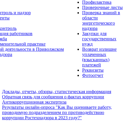
Профилактика
Проверочные листы
нтроль и надзор
Проверка знаний в
енты
области
энергетического
контроль
надзора
ация работников
Закупки для
ужба
государственных
менительной практике
нужд
ой деятельности в Приволжском
Возврат излишне
адзора
уплаченных
(взысканных)
платежей
Реквизиты
Фотоотчет
Доклады, отчеты, обзоры, статистическая информация
Обратная связь для сообщения о фактах коррупции
Антикоррупционная экспертиза
Результаты онлайн-опроса "Как Вы оцениваете работу,
проводимую подразделением по противодействию
коррупции Ростехнадзора в 2023 году?"