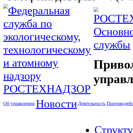
Основно
службы
Приво
управл
Новости
Об управлении
Деятельность
Противодейс
Структу