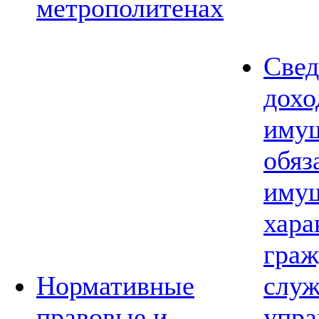
метрополитенах
Свед
дохо
имущ
обяз
имущ
хара
граж
Нормативные
слу
правовые и
упра