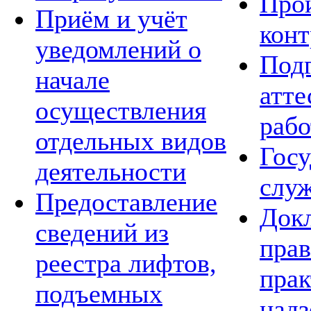
Про
Приём и учёт
конт
уведомлений о
Подг
начале
атте
осуществления
рабо
отдельных видов
Госу
деятельности
слу
Предоставление
Док
сведений из
пра
реестра лифтов,
прак
подъемных
над