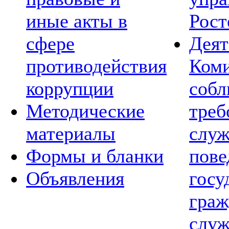
иные акты в
Рост
сфере
Деят
противодействия
Коми
коррупции
соб
Методические
треб
материалы
слу
Формы и бланки
пов
Объявления
госу
граж
служ