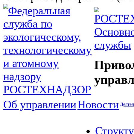
Основно
службы
Приво
управл
Об управлении
Новости
Деятел
Структу