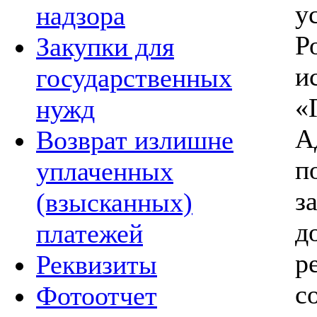
у
надзора
Р
Закупки для
и
государственных
«
нужд
А
Возврат излишне
п
уплаченных
з
(взысканных)
д
платежей
р
Реквизиты
с
Фотоотчет