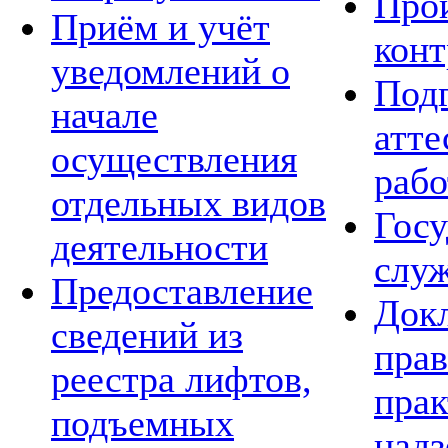
Про
Приём и учёт
конт
уведомлений о
Подг
начале
атте
осуществления
рабо
отдельных видов
Госу
деятельности
слу
Предоставление
Док
сведений из
пра
реестра лифтов,
прак
подъемных
над