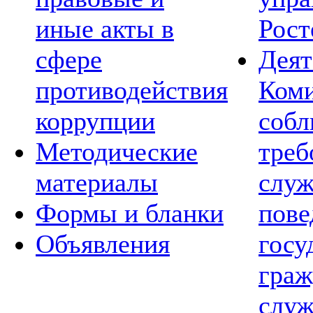
иные акты в
Рост
сфере
Деят
противодействия
Коми
коррупции
соб
Методические
треб
материалы
слу
Формы и бланки
пов
Объявления
госу
граж
служ