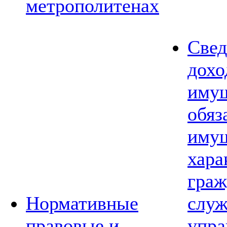
метрополитенах
Свед
дохо
имущ
обяз
имущ
хара
граж
Нормативные
слу
правовые и
упра