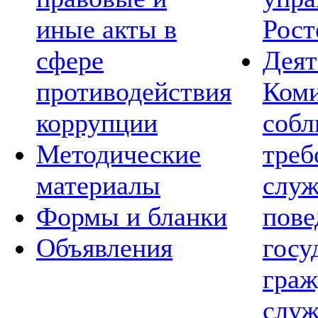
иные акты в
Рост
сфере
Деят
противодействия
Коми
коррупции
соб
Методические
треб
материалы
слу
Формы и бланки
пов
Объявления
госу
граж
служ