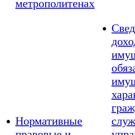
метрополитенах
Свед
дохо
имущ
обяз
имущ
хара
граж
Нормативные
слу
правовые и
упра