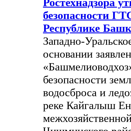
Ростехнадзора у
безопасности ГТ
Республике Башк
Западно-Уральское
основании заявле
«Башмелиоводхоз»
безопасности зем
водосброса и лед
реке Кайгалыш Е
межхозяйственной
Чишминского райо