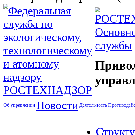
Основно
службы
Приво
управл
Новости
Об управлении
Деятельность
Противодейс
Структу