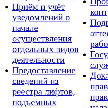
Про
Приём и учёт
конт
уведомлений о
Подг
начале
атте
осуществления
рабо
отдельных видов
Госу
деятельности
слу
Предоставление
Док
сведений из
пра
реестра лифтов,
прак
подъемных
над