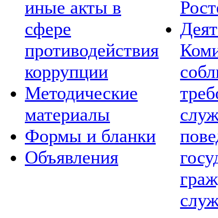
иные акты в
Рост
сфере
Деят
противодействия
Коми
коррупции
соб
Методические
треб
материалы
слу
Формы и бланки
пов
Объявления
госу
граж
служ