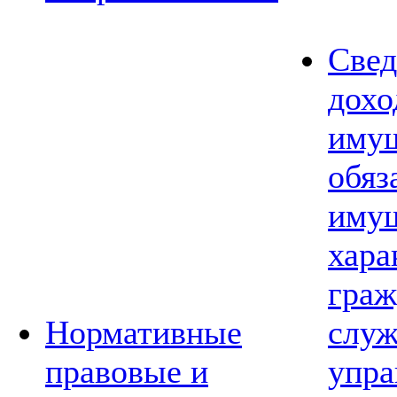
Свед
дохо
имущ
обяз
имущ
хара
граж
Нормативные
слу
правовые и
упра