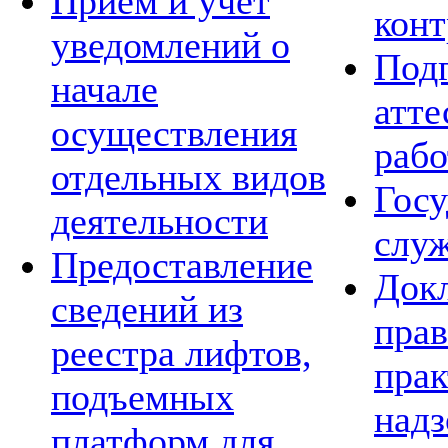
Приём и учёт
конт
уведомлений о
Подг
начале
атте
осуществления
рабо
отдельных видов
Госу
деятельности
слу
Предоставление
Док
сведений из
пра
реестра лифтов,
прак
подъемных
над
платформ для