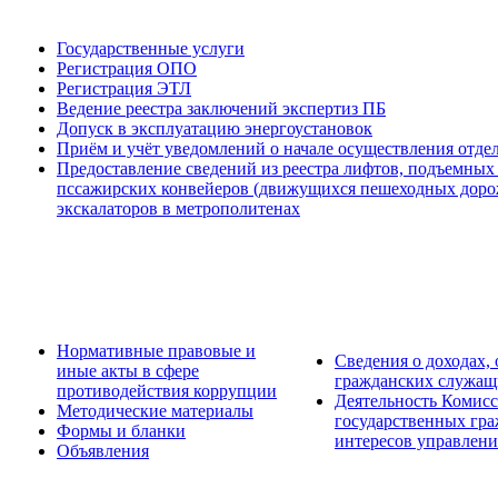
Государственные услуги
Регистрация ОПО
Регистрация ЭТЛ
Ведение реестра заключений экспертиз ПБ
Допуск в эксплуатацию энергоустановок
Приём и учёт уведомлений о начале осуществления отде
Предоставление сведений из реестра лифтов, подъемных
пссажирских конвейеров (движущихся пешеходных дорож
экскалаторов в метрополитенах
Нормативные правовые и
Сведения о доходах,
иные акты в сфере
гражданских служащ
противодействия коррупции
Деятельность Комис
Методические материалы
государственных гр
Формы и бланки
интересов управлени
Объявления