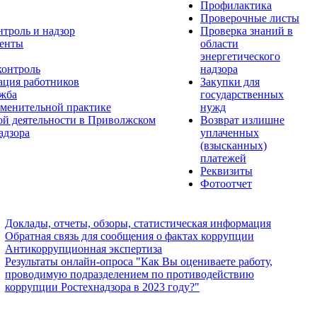
Профилактика
Проверочные листы
нтроль и надзор
Проверка знаний в
енты
области
энергетического
контроль
надзора
ация работников
Закупки для
ужба
государственных
менительной практике
нужд
ой деятельности в Приволжском
Возврат излишне
адзора
уплаченных
(взысканных)
платежей
Реквизиты
Фотоотчет
Доклады, отчеты, обзоры, статистическая информация
Обратная связь для сообщения о фактах коррупции
Антикоррупционная экспертиза
Результаты онлайн-опроса "Как Вы оцениваете работу,
проводимую подразделением по противодействию
коррупции Ростехнадзора в 2023 году?"