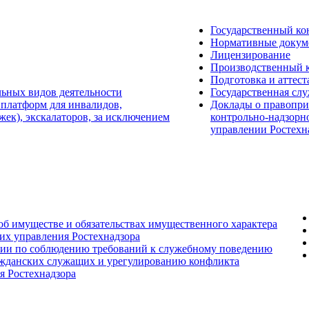
Государственный ко
Нормативные докум
Лицензирование
Производственный 
Подготовка и аттест
льных видов деятельности
Государственная сл
 платформ для инвалидов,
Доклады о правопри
ек), экскалаторов, за исключением
контрольно-надзорн
управлении Ростехн
 об имуществе и обязательствах имущественного характера
их управления Ростехнадзора
сии по соблюдению требований к служебному поведению
ажданских служащих и урегулированию конфликта
я Ростехнадзора