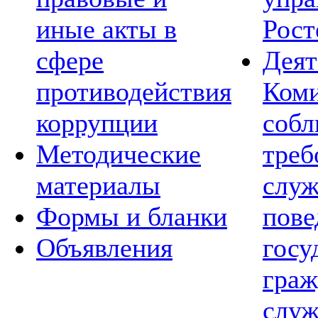
иные акты в
Рост
сфере
Деят
противодействия
Коми
коррупции
соб
Методические
треб
материалы
слу
Формы и бланки
пов
Объявления
госу
граж
служ