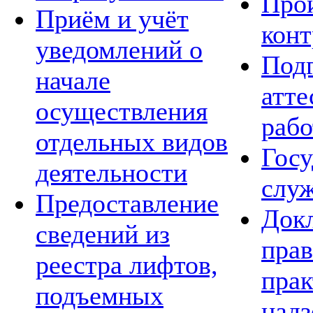
Про
Приём и учёт
конт
уведомлений о
Подг
начале
атте
осуществления
рабо
отдельных видов
Госу
деятельности
слу
Предоставление
Док
сведений из
пра
реестра лифтов,
прак
подъемных
над