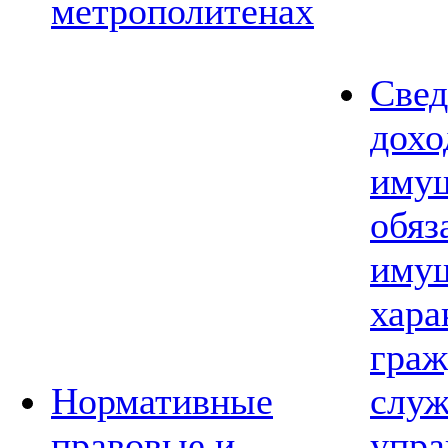
метрополитенах
Свед
дохо
имущ
обяз
имущ
хара
граж
Нормативные
слу
правовые и
упра