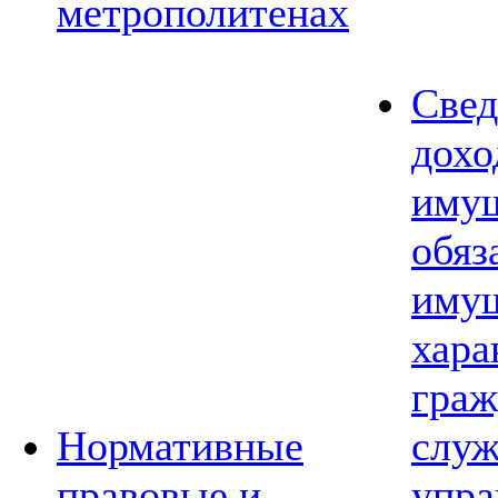
метрополитенах
Свед
дохо
имущ
обяз
имущ
хара
граж
Нормативные
слу
правовые и
упра