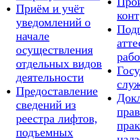
Про
Приём и учёт
конт
уведомлений о
Подг
начале
атте
осуществления
рабо
отдельных видов
Госу
деятельности
слу
Предоставление
Док
сведений из
пра
реестра лифтов,
прак
подъемных
над