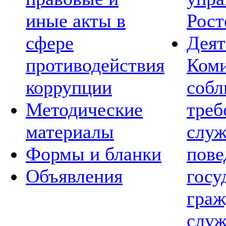
иные акты в
Рост
сфере
Деят
противодействия
Коми
коррупции
соб
Методические
треб
материалы
слу
Формы и бланки
пов
Объявления
госу
граж
служ