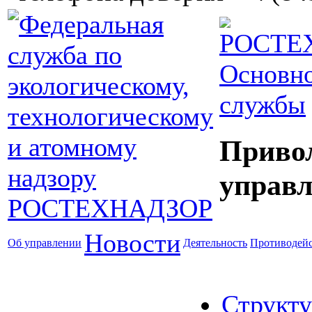
Основно
службы
Приво
управл
Новости
Об управлении
Деятельность
Противодейс
Структу