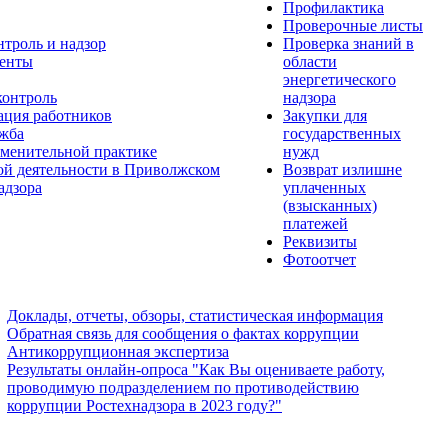
Профилактика
Проверочные листы
нтроль и надзор
Проверка знаний в
енты
области
энергетического
контроль
надзора
ация работников
Закупки для
ужба
государственных
менительной практике
нужд
ой деятельности в Приволжском
Возврат излишне
адзора
уплаченных
(взысканных)
платежей
Реквизиты
Фотоотчет
Доклады, отчеты, обзоры, статистическая информация
Обратная связь для сообщения о фактах коррупции
Антикоррупционная экспертиза
Результаты онлайн-опроса "Как Вы оцениваете работу,
проводимую подразделением по противодействию
коррупции Ростехнадзора в 2023 году?"