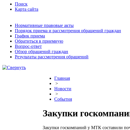
Поиск
Карта сайта
Нормативные правовые акты
Порядок приема и рассмотрения обращений граждан
График приема
Обратиться в приемную
Вопрос-ответ
Обзор обращений граждан
Результаты рассмотрения обращений
Главная
>
Новости
>
События
Закупки госкомпани
Закупки госкомпаний у МТК составили поч