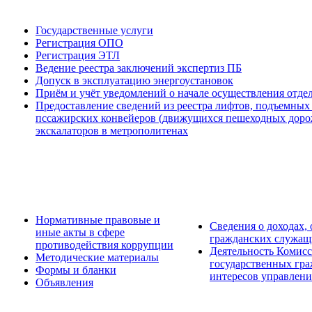
Государственные услуги
Регистрация ОПО
Регистрация ЭТЛ
Ведение реестра заключений экспертиз ПБ
Допуск в эксплуатацию энергоустановок
Приём и учёт уведомлений о начале осуществления отде
Предоставление сведений из реестра лифтов, подъемных
пссажирских конвейеров (движущихся пешеходных дорож
экскалаторов в метрополитенах
Нормативные правовые и
Сведения о доходах,
иные акты в сфере
гражданских служащ
противодействия коррупции
Деятельность Комис
Методические материалы
государственных гр
Формы и бланки
интересов управлени
Объявления