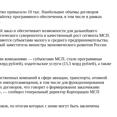
ество превысило 10 тыс. Наибольшие объемы договоров
ботку программного обеспечения, в том числе в рамках
.
 заказ и обеспечивает возможности для дальнейшего
огического суверенитета и качественный рост сегмента МСП.
яются субъектами малого и среднего предпринимательства.
вый заместитель министра экономического развития России
кими компаниями — субъектами МСП, стали программные
рд рублей), издательские услуги (15,5 млрд рублей), а также
твенных компаний в сфере авиации, транспорта, атомной
ах импортозамещения, в том числе для функционирования
х договоров, что говорит о формировании заказчиками
й», — сообщил генеральный директор Корпорации МСП
ков, по итогам которых с ними могут быть заключены