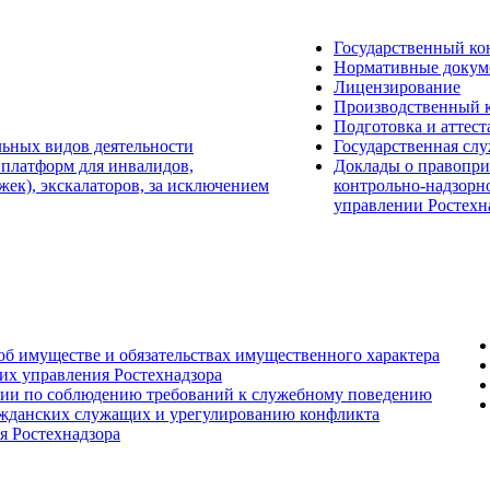
Государственный ко
Нормативные докум
Лицензирование
Производственный 
Подготовка и аттест
льных видов деятельности
Государственная сл
 платформ для инвалидов,
Доклады о правопри
ек), экскалаторов, за исключением
контрольно-надзорн
управлении Ростехн
 об имуществе и обязательствах имущественного характера
их управления Ростехнадзора
сии по соблюдению требований к служебному поведению
ажданских служащих и урегулированию конфликта
я Ростехнадзора