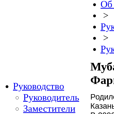
Об
>
Ру
>
Ру
Муб
Фар
Руководство
Руководитель
Родилс
Казань
Заместители