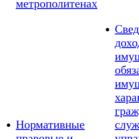
метрополитенах
Свед
дохо
имущ
обяз
имущ
хара
граж
Нормативные
слу
правовые и
упра