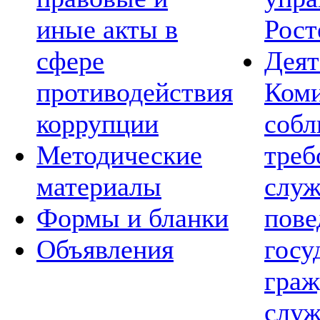
иные акты в
Рост
сфере
Деят
противодействия
Коми
коррупции
соб
Методические
треб
материалы
слу
Формы и бланки
пов
Объявления
госу
граж
служ