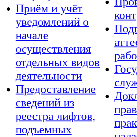
Про
Приём и учёт
конт
уведомлений о
Подг
начале
атте
осуществления
рабо
отдельных видов
Госу
деятельности
слу
Предоставление
Док
сведений из
пра
реестра лифтов,
прак
подъемных
над