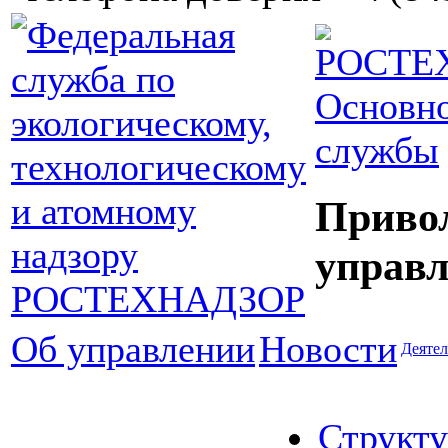
Основно
службы
Приво
управл
Об управлении
Новости
Деятел
Структу