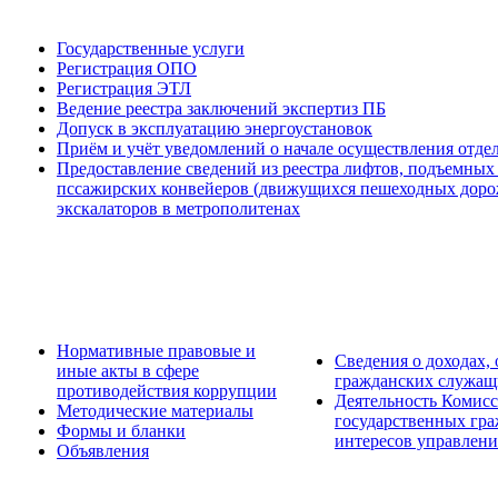
Государственные услуги
Регистрация ОПО
Регистрация ЭТЛ
Ведение реестра заключений экспертиз ПБ
Допуск в эксплуатацию энергоустановок
Приём и учёт уведомлений о начале осуществления отде
Предоставление сведений из реестра лифтов, подъемных
пссажирских конвейеров (движущихся пешеходных дорож
экскалаторов в метрополитенах
Нормативные правовые и
Сведения о доходах,
иные акты в сфере
гражданских служащ
противодействия коррупции
Деятельность Комис
Методические материалы
государственных гр
Формы и бланки
интересов управлени
Объявления