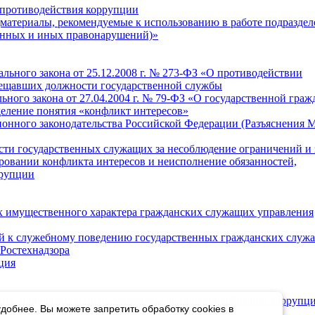
 противодействия коррупции
материалы, рекомендуемые к использованию в работе подразде
онных и иных правонарушений)»
ального закона от 25.12.2008 г. № 273-ФЗ «О противодействии
амещавших должности государственной службы
льного закона от 27.04.2004 г. № 79-ФЗ «О государственной граж
деление понятия «конфликт интересов»
онного законодательства Российской Федерации (Разъяснения 
сти государственных служащих за несоблюдение ограничений и 
ровании конфликта интересов и неисполнение обязанностей,
ррупции
вах имущественного характера гражданских служащих управления
й к служебному поведению государственных гражданских служ
Ростехнадзора
ция
боту, проводимую подразделением по противодействию коррупц
добнее. Вы можете запретить обработку cookies в