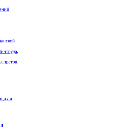
лений
данской
Минтруда,
запретов,
ащих и
ии