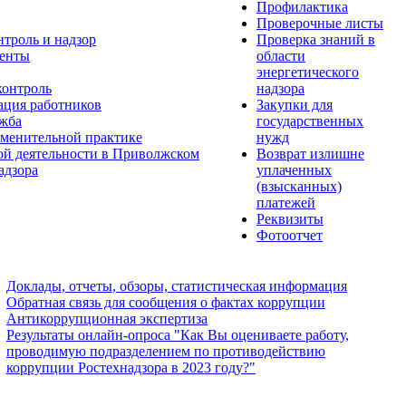
Профилактика
Проверочные листы
нтроль и надзор
Проверка знаний в
енты
области
энергетического
контроль
надзора
ация работников
Закупки для
ужба
государственных
менительной практике
нужд
ой деятельности в Приволжском
Возврат излишне
адзора
уплаченных
(взысканных)
платежей
Реквизиты
Фотоотчет
Доклады, отчеты, обзоры, статистическая информация
Обратная связь для сообщения о фактах коррупции
Антикоррупционная экспертиза
Результаты онлайн-опроса "Как Вы оцениваете работу,
проводимую подразделением по противодействию
коррупции Ростехнадзора в 2023 году?"