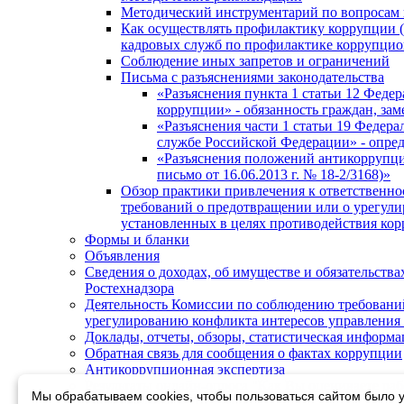
Методический инструментарий по вопросам
Как осуществлять профилактику коррупции (
кадровых служб по профилактике коррупци
Соблюдение иных запретов и ограничений
Письма с разъяснениями законодательства
«Разъяснения пункта 1 статьи 12 Федер
коррупции» - обязанность граждан, з
«Разъяснения части 1 статьи 19 Федера
службе Российской Федерации» - опре
«Разъяснения положений антикоррупци
письмо от 16.06.2013 г. № 18-2/3168)»
Обзор практики привлечения к ответственно
требований о предотвращении или о урегули
установленных в целях противодействия ко
Формы и бланки
Объявления
Сведения о доходах, об имуществе и обязательст
Ростехнадзора
Деятельность Комиссии по соблюдению требовани
урегулированию конфликта интересов управления 
Доклады, отчеты, обзоры, статистическая информа
Обратная связь для сообщения о фактах коррупции
Антикоррупционная экспертиза
Результаты онлайн-опроса "Как Вы оцениваете ра
Мы обрабатываем cookies, чтобы пользоваться сайтом было у
Ростехнадзора в 2023 году?"