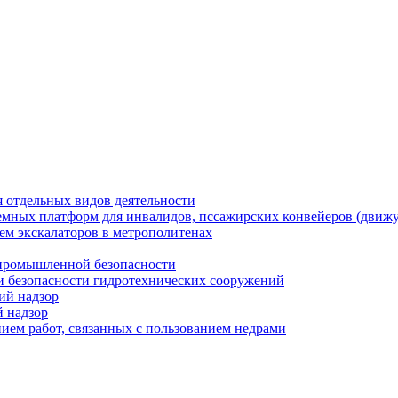
я отдельных видов деятельности
ъемных платформ для инвалидов, пссажирских конвейеров (движ
ем экскалаторов в метрополитенах
 промышленной безопасности
ти безопасности гидротехнических сооружений
ий надзор
 надзор
нием работ, связанных с пользованием недрами