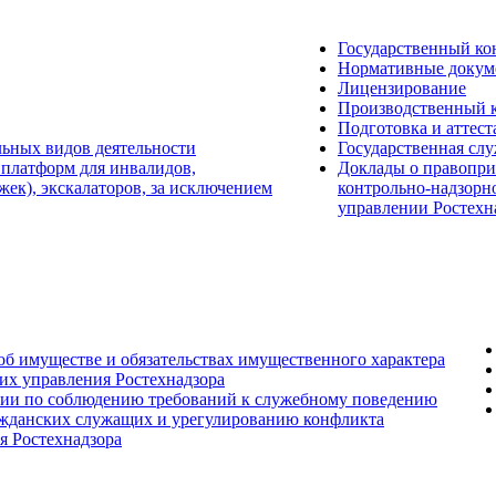
Государственный ко
Нормативные докум
Лицензирование
Производственный 
Подготовка и аттест
льных видов деятельности
Государственная сл
 платформ для инвалидов,
Доклады о правопри
ек), экскалаторов, за исключением
контрольно-надзорн
управлении Ростехн
 об имуществе и обязательствах имущественного характера
их управления Ростехнадзора
сии по соблюдению требований к служебному поведению
ажданских служащих и урегулированию конфликта
я Ростехнадзора