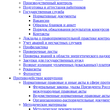
Производственный контроль
Подготовка и аттестация работников
Государственная служба
Нормативные документы
Вакансии
Образцы бланков и анкет
Порядок обжалования результатов конкурсов
Контакты
Доклады о правоприменительной практике контро
Учет аварий и несчастных случаев
Профилактика
Проверочные листы
Проверка знаний в области энергетического надзо
Закупки для государственных нужд
Возврат излишне уплаченных (взысканных) плате
Реквизиты
Фотоотчет
Противодействие коррупции
Нормативные правовые и иные акты в сфере прот
Федеральные законы, указы Президента Росс
международные правовые акты
Ведомственные нормативные правовые акты
Организационно-распорядительные докумен
Методические материалы
Методические рекомендации