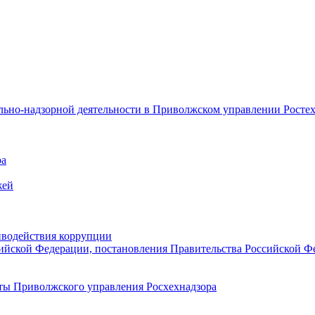
льно-надзорной деятельности в Приволжском управлении Росте
ра
жей
иводействия коррупции
ийской Федерации, постановления Правительства Российской Ф
ты Приволжского управления Росхехнадзора