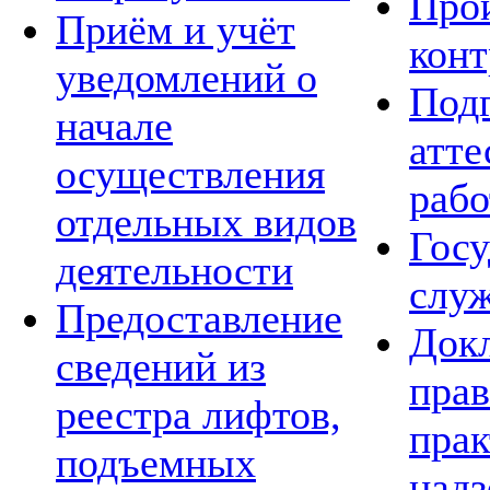
Про
Приём и учёт
конт
уведомлений о
Подг
начале
атте
осуществления
рабо
отдельных видов
Госу
деятельности
слу
Предоставление
Док
сведений из
пра
реестра лифтов,
прак
подъемных
над