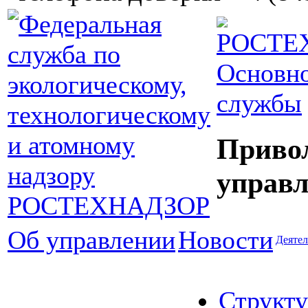
Основно
службы
Приво
управл
Об управлении
Новости
Деятел
Структу