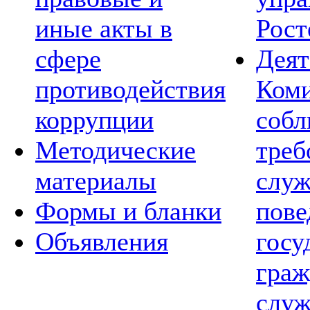
иные акты в
Рост
сфере
Деят
противодействия
Коми
коррупции
соб
Методические
треб
материалы
слу
Формы и бланки
пов
Объявления
госу
граж
служ