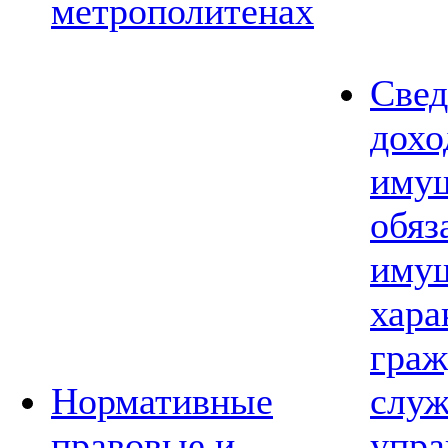
метрополитенах
Свед
дохо
имущ
обяз
имущ
хара
граж
Нормативные
слу
правовые и
упра