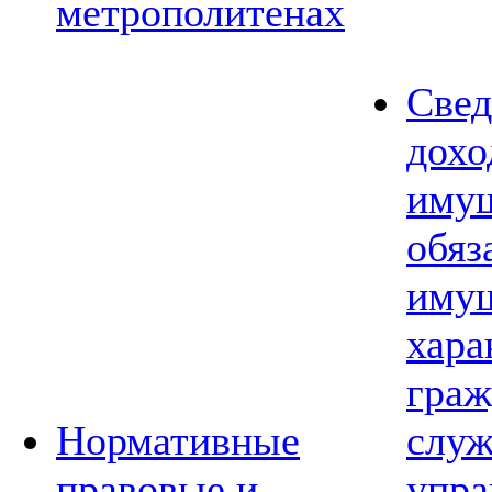
метрополитенах
Свед
дохо
имущ
обяз
имущ
хара
граж
Нормативные
слу
правовые и
упра