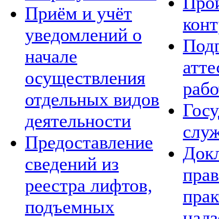
Про
Приём и учёт
конт
уведомлений о
Подг
начале
атте
осуществления
рабо
отдельных видов
Госу
деятельности
слу
Предоставление
Док
сведений из
пра
реестра лифтов,
прак
подъемных
над