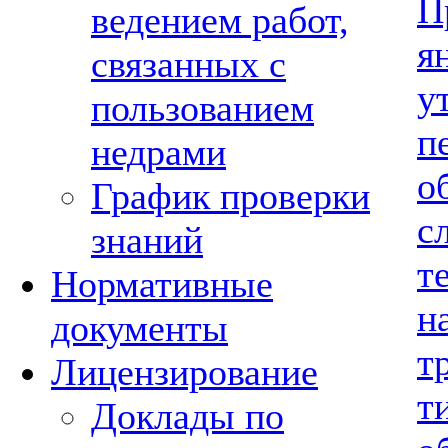
П
ведением работ,
я
связанных с
у
пользованием
п
недрами
о
График проверки
с
знаний
т
Нормативные
н
документы
т
Лицензирование
т
Доклады по