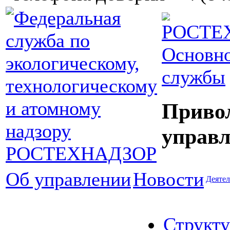
Основно
службы
Приво
управл
Об управлении
Новости
Деятел
Структу