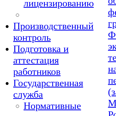
о
лицензированию
ф
г
Производственный
Ф
контроль
э
Подготовка и
т
аттестация
н
работников
п
Государственная
(
служба
М
Нормативные
Р