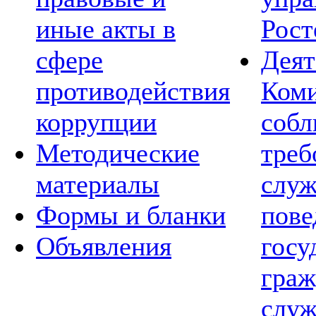
иные акты в
Рост
сфере
Деят
противодействия
Коми
коррупции
соб
Методические
треб
материалы
слу
Формы и бланки
пов
Объявления
госу
граж
служ