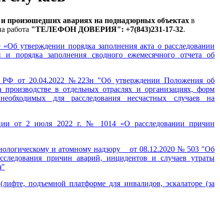
 и произошедших авариях на поднадзорных объектах
в
на работа
"ТЕЛЕФОН ДОВЕРИЯ": +7(843)231-17-32
.
9 «Об утверждении порядка заполнения акта о расследовании
 и порядка заполнения сводного ежемесячного отчета об
ы РФ от 20.04.2022 №223н "Об утверждении Положения об
а производстве в отдельных отраслях и организациях, форм
 необходимых для расследования несчастных случаев на
ации от 2 июля 2022 г. № 1014 «О расследовании причин
хнологическому и атомному надзору от 08.12.2020 № 503 "Об
асследования причин аварий, инцидентов и случаев утраты
я"
(лифте, подъемной платформе для инвалидов, эскалаторе (за