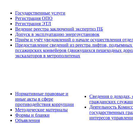
Государственные услуги
Регистрация ОПО
Регистрация ЭТЛ
Ведение реестра заключений экспертиз ПБ
Допуск в эксплуатацию энергоустановок
Приём и учёт уведомлений о начале осуществления отде
Предоставление сведений из реестра лифтов, подъемных
пссажирских конвейеров (движущихся пешеходных дорож
экскалаторов в метрополитенах
Нормативные правовые и
Сведения о доходах,
иные акты в сфере
гражданских служащ
противодействия коррупции
Деятельность Комис
Методические материалы
государственных гр
Формы и бланки
интересов управлени
Объявления