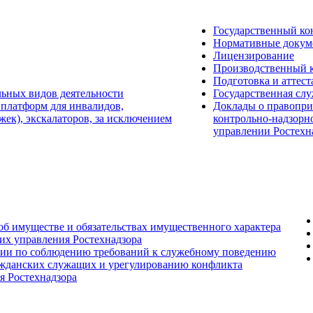
Государственный ко
Нормативные докум
Лицензирование
Производственный 
Подготовка и аттест
льных видов деятельности
Государственная сл
 платформ для инвалидов,
Доклады о правопри
ек), экскалаторов, за исключением
контрольно-надзорн
управлении Ростехн
 об имуществе и обязательствах имущественного характера
их управления Ростехнадзора
сии по соблюдению требований к служебному поведению
ажданских служащих и урегулированию конфликта
я Ростехнадзора