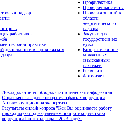
Профилактика
Проверочные листы
нтроль и надзор
Проверка знаний в
енты
области
энергетического
контроль
надзора
ация работников
Закупки для
ужба
государственных
менительной практике
нужд
ой деятельности в Приволжском
Возврат излишне
адзора
уплаченных
(взысканных)
платежей
Реквизиты
Фотоотчет
Доклады, отчеты, обзоры, статистическая информация
Обратная связь для сообщения о фактах коррупции
Антикоррупционная экспертиза
Результаты онлайн-опроса "Как Вы оцениваете работу,
проводимую подразделением по противодействию
коррупции Ростехнадзора в 2023 году?"