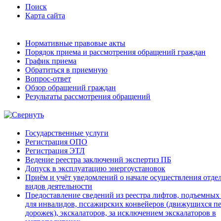
Поиск
Карта сайта
Нормативные правовые акты
Порядок приема и рассмотрения обращений граждан
График приема
Обратиться в приемную
Вопрос-ответ
Обзор обращений граждан
Результаты рассмотрения обращений
Государственные услуги
Регистрация ОПО
Регистрация ЭТЛ
Ведение реестра заключений экспертиз ПБ
Допуск в эксплуатацию энергоустановок
Приём и учёт уведомлений о начале осуществления отде
видов деятельности
Предоставление сведений из реестра лифтов, подъемных
для инвалидов, пссажирских конвейеров (движущихся 
дорожек), экскалаторов, за исключением экскалаторов в