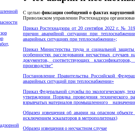
ышленной
С целью
фиксации сообщений о фактах нарушений
Приволжском управлении Ростехнадзора организова
пасности
Приказ Ростехнадзора от 20 сентября 2022 г. № 31
зор
причин аварийной ситуации при теплоснабжении
ор
аварийных ситуациях при теплоснабжении»;
абот,
Приказ Министерства труда и социальной защит
особенностях расследования несчастных случаев н
документов, соответствующих классификаторов,
производстве"
Постановление Правительства Российской Федер
аварийных ситуаций при теплоснабжении»
Приказ Федеральной службы по экологическому, те
утверждении Порядка проведения технического р
взрывчатых материалов промышленного назначени
Образец извещения об аварии на опасном объекте 
исключением эскалаторов в метрополитенах)
надзорной
Образец извещения о несчастном случае