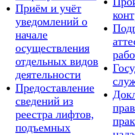
Про
Приём и учёт
конт
уведомлений о
Подг
начале
атте
осуществления
рабо
отдельных видов
Госу
деятельности
слу
Предоставление
Док
сведений из
пра
реестра лифтов,
прак
подъемных
над