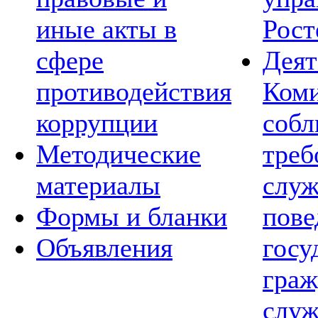
иные акты в
Рост
сфере
Деят
противодействия
Коми
коррупции
соб
Методические
треб
материалы
слу
Формы и бланки
пов
Объявления
госу
граж
служ