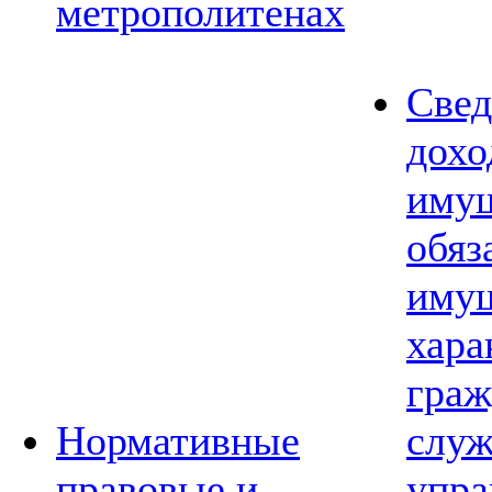
метрополитенах
Свед
дохо
имущ
обяз
имущ
хара
граж
Нормативные
слу
правовые и
упра